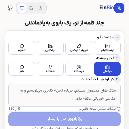
Ein
Bio
چند کلمه از تو، یک بایوی به‌یادماندنی
مقصد بایو
۱
اینستاگرام
توییتر / ایکس
لینکدین
تلگرام
لحن نوشته
۲
حرفه‌ای
دوستانه
خلاقانه
طنز
درباره تو یا صفحه‌ات
۳
توضیحات درباره شما یا صفحه شما
جزئیات بیشتر، نتیجه دقیق‌تر
0
از
150
بایوی من را بساز
برای شروع، شبکه اجتماعی و توضیحات را کامل کن.